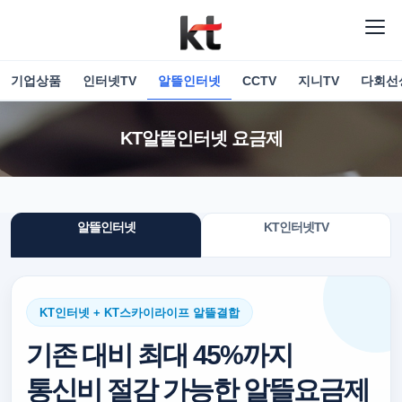
기업상품
인터넷TV
알뜰인터넷
CCTV
지니TV
다회선
KT알뜰인터넷 요금제
알뜰인터넷
KT인터넷TV
KT인터넷 + KT스카이라이프 알뜰결합
기존 대비 최대 45%까지
통신비 절감 가능한 알뜰요금제