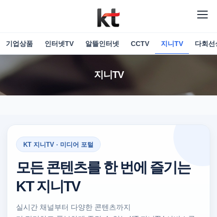
기업상품
인터넷TV
알뜰인터넷
CCTV
지니TV
다회선
지니TV
KT 지니TV · 미디어 포털
모든 콘텐츠를 한 번에 즐기는
KT 지니TV
실시간 채널부터 다양한 콘텐츠까지